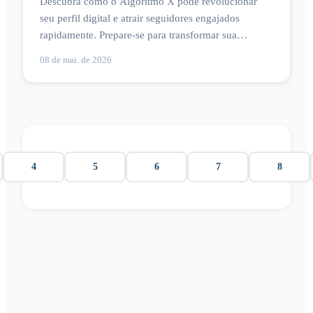
Descubra como o Algoritmo X pode revolucionar
seu perfil digital e atrair seguidores engajados
rapidamente. Prepare-se para transformar sua
influência! 🚀
08 de mai. de 2026
4
5
6
7
8