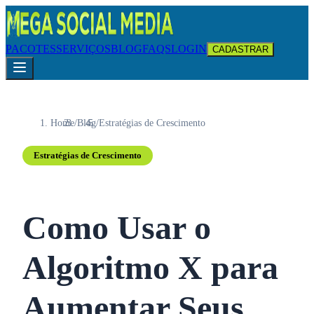
PACOTES
SERVIÇOS
BLOG
FAQS
LOGIN
CADASTRAR
Home
/
Blog
/
Estratégias de Crescimento
Estratégias de Crescimento
Como Usar o
Algoritmo X para
Aumentar Seus