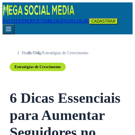
PACOTES
SERVIÇOS
BLOG
FAQS
LOGIN
CADASTRAR
Home
/
Blog
/
Estratégias de Crescimento
Estratégias de Crescimento
6 Dicas Essenciais
para Aumentar
Seguidores no